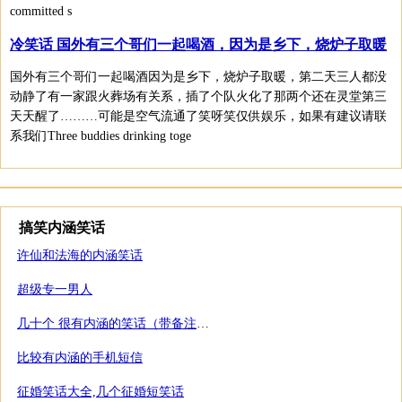
committed s
冷笑话 国外有三个哥们一起喝酒，因为是乡下，烧炉子取暖
国外有三个哥们一起喝酒因为是乡下，烧炉子取暖，第二天三人都没
动静了有一家跟火葬场有关系，插了个队火化了那两个还在灵堂第三
天天醒了………可能是空气流通了笑呀笑仅供娱乐，如果有建议请联
系我们Three buddies drinking toge
搞笑内涵笑话
许仙和法海的内涵笑话
超级专一男人
几十个 很有内涵的笑话（带备注和解答）2
比较有内涵的手机短信
征婚笑话大全,几个征婚短笑话