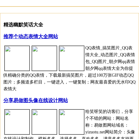
精选幽默笑话大全
推荐个动态表情大全网站
QQ表情_搞笑图片_QQ表
情大全_动态图片_QQ表情
包_QQ图片_朝夕网qq表情
朝夕网qq表情大全为你提
供精确分类的QQ表情，下载最新搞笑图片，超过100万张GIF动态QQ
图片；多频道多栏目，一键进入，一键复制；网友最喜爱的无水印QQ
表情大
分享易做图头像在线设计网站
给笑呀笑的访客们，分享
个不错的网站：网站名
称：易做图网站域名：
yizuotu.net网站简介：头像
在线设计和制作，模板多多，选择多多，喜欢多多，满意多多支持更