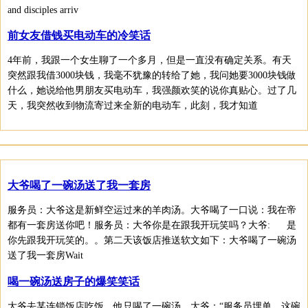
and disciples arriv
前女友借钱买电动车的冷笑话
4年前，我跟一个女生聊了一个多月，但是一直没有确定关系。有天
突然跟我借3000块钱，我毫不犹豫的转给了她，我问她要3000块钱做
什么，她说给他男朋友买电动车，我强颜欢笑的说你真贴心。过了几
天，我突然收到物流寄过来全新的电动车，此刻，我才知道
大爷喝了一碗汤送了我一套房
服务员：大爷这是新鲜空运过来的羊肉汤。大爷喝了一口说：我在帝
都有一套房送你吧！服务员：大爷你是在跟我开玩笑吗？大爷: 是
你先跟我开玩笑的。。第二天该饭店推送软文如下：大爷喝了一碗汤
送了我一套房Wait
喝一碗汤送房子的爆笑笑话
大爷去某连锁饭店吃饭，他只喝了一碗汤。大爷：“服务员埋单，这碗