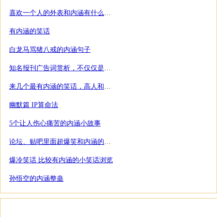
喜欢一个人的外表和内涵有什么联系
有内涵的笑话
白龙马骂猪八戒的内涵句子
知名报刊广告词赏析，不仅仅是高更是幽
来几个最有内涵的笑话，高人和神人都不需要给解释的
幽默篇 IP算命法
5个让人伤心痛苦的内涵小故事
论坛、贴吧里面超爆笑和内涵的回复5个
爆冷笑话 比较有内涵的小笑话浏览
孙悟空的内涵整蛊